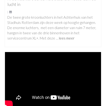
lucht in
|
De twee grote kroonluchters in het Achterhuis van het
Stadhuis Rotterdam zijn deze week op hoogte gehangen.
De enorme luchters, met een diameter van ruim 7 meter,
hangen in twee van de drie binnenhoven in het
servicecentrum XL+. Met deze …
lees meer