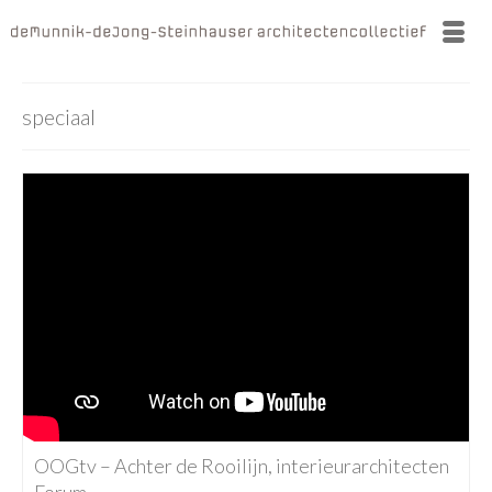
speciaal
OOGtv – Achter de Rooilijn, interieurarchitecten