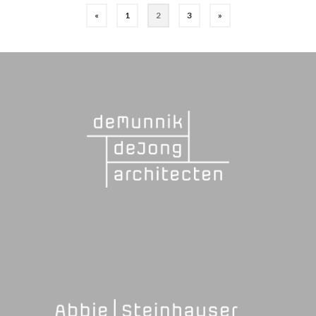
«
1
2
3
»