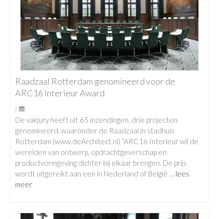
Raadzaal Rotterdam genomineerd voor de
ARC16 Interieur Award
|
De vakjury heeft uit 65 inzendingen, drie projecten
genomineerd, waaronder de Raadzaal in stadhuis
Rotterdam (www.deArchitect.nl) “ARC16 Interieur wil de
werelden van ontwerp, opdrachtgeverschap en
productvormgeving dichter bij elkaar brengen. De prijs
wordt uitgereikt aan een in Nederland of België …
lees
meer