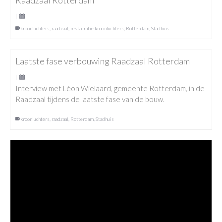
Raadzaal Rotterdam
|
kroonluchters
,
raadzaal
,
restauratie kroonluchters
,
Rotterdam
,
Stadhuis
Laatste fase verbouwing Raadzaal Rotterdam
|
Interview met Léon Wielaard, gemeente Rotterdam, in de
Raadzaal tijdens de laatste fase van de bouw.
kroonluchters
,
raadzaal
,
Rotterdam
,
Stadhuis