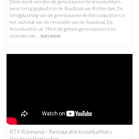
Deze week worden de gerestaureerde kroonluchters
weer terug geplaatst in de Raadzaal van Rotterdam. De
terugplaatsing van de gerestaureerde 8 kroonluchters is
het sluitstuk van de renovatie van de Raadzaal. De
Kroonluchter uit 1964 zijn geheel gerestaureerd en
voorzien van …
lees meer
RTV Rijnmond – Restauratie kroonluchters