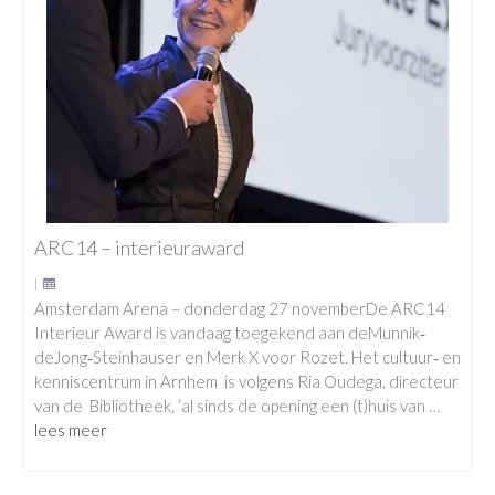
ARC14 – interieuraward
|
Amsterdam Arena – donderdag 27 novemberDe ARC14
Interieur Award is vandaag toegekend aan deMunnik‐
deJong‐Steinhauser en Merk X voor Rozet. Het cultuur‐ en
kenniscentrum in Arnhem is volgens Ria Oudega, directeur
van de Bibliotheek, ‘al sinds de opening een (t)huis van …
lees meer