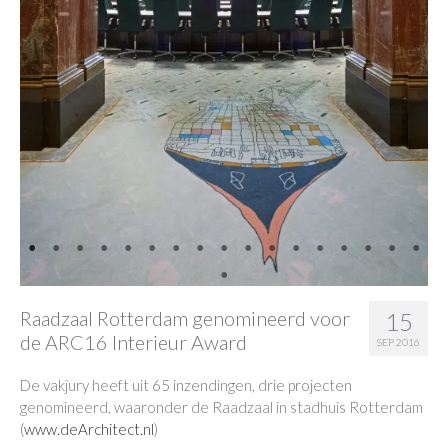
Raadzaal Rotterdam genomineerd voor
15
de ARC16 Interieur Award
SEP 2016
De vakjury heeft uit 65 inzendingen, drie projecten
genomineerd, waaronder de Raadzaal in stadhuis Rotterdam
(
www.deArchitect.nl
)