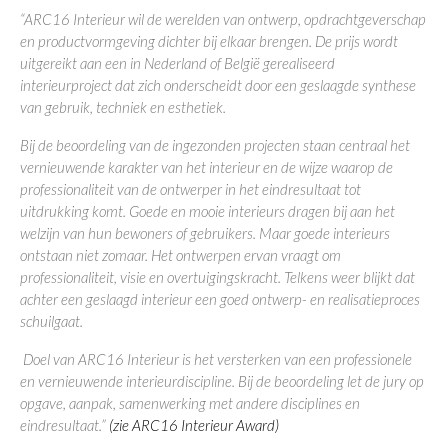
“ARC16 Interieur wil de werelden van ontwerp, opdrachtgeverschap
en productvormgeving dichter bij elkaar brengen. De prijs wordt
uitgereikt aan een in Nederland of België gerealiseerd
interieurproject dat zich onderscheidt door een geslaagde synthese
van gebruik, techniek en esthetiek.
Bij de beoordeling van de ingezonden projecten staan centraal het
vernieuwende karakter van het interieur en de wijze waarop de
professionaliteit van de ontwerper in het eindresultaat tot
uitdrukking komt.
Goede en mooie interieurs dragen bij aan het
welzijn van hun bewoners of gebruikers. Maar goede interieurs
ontstaan niet zomaar. Het ontwerpen ervan vraagt om
professionaliteit, visie en overtuigingskracht. Telkens weer blijkt dat
achter een geslaagd interieur een goed ontwerp- en realisatieproces
schuilgaat.
Doel van ARC16 Interieur is het versterken van een professionele
en vernieuwende interieurdiscipline. Bij de beoordeling let de jury op
opgave, aanpak, samenwerking met andere disciplines en
eindresultaat.”
(
zie ARC16 Interieur Award
)