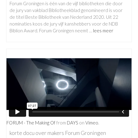
Forum Groningen is één van de vijf bibliotheken die door
de jury van vakblad Bibliotheekblad genomineerd is voor
de titel Beste Bibliotheek van Nederland 2020. Uit 22
nominaties koos de jury vijf kanshebbers voor de NDB
Biblion Award. Forum Groningen neemt …
lees meer
FORUM - The Making Of
from
DAYS
on
Vimeo
.
korte docu over makers Forum Groningen