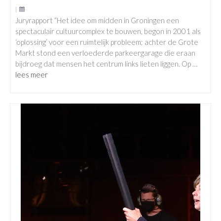
|
Juryrapport “Het idee om midden in Groningen een
spectaculair cultuurcomplex te bouwen, begon in 2001 als
‘oplossing’ voor een ruimtelijk probleem; achter de Grote
Markt stond een verloederde parkeergarage die eraan
bijdroeg dat mensen het centrum links lieten liggen. Op …
lees meer