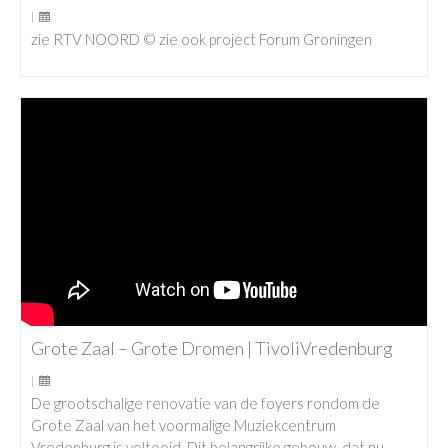
|
zie RTV NOORD © zie ook project Forum Groningen
Grote Zaal – Grote Dromen | TivoliVredenburg
|
De grootschalige renovatie van de foyers rondom de
Grote Zaal van het voormalige Muziekcentrum
Vredenburg is voltooid. Dit belangrijke gebouw, dat nu