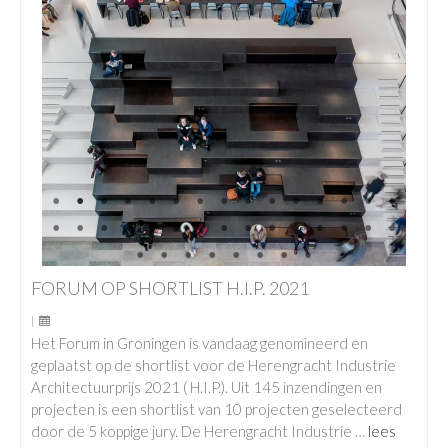
FORUM OP SHORTLIST H.I.P. 2021
|
Het Forum in Groningen is vandaag genomineerd en
geplaatst op de shortlist voor de Herengracht Industrie
Architectuurprijs 2021 ( H.I.P.). Uit 145 inzendingen en
projecten is een shortlist van 10 projecten geselecteerd
door de 5 koppige jury. De Herengracht Industrie …
lees