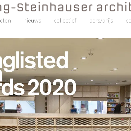
ecten
nieuws
collectief
pers/prijs
co