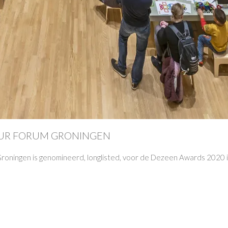
EUR FORUM GRONINGEN
oningen is genomineerd, longlisted, voor de Dezeen Awards 2020 in d